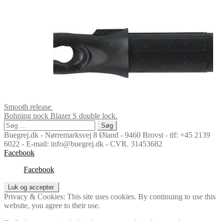
Smooth release
Bohning nock Blazer S double lock.
Søg
efter:
Buegrej.dk - Nørremarksvej 8 Øland - 9460 Brovst - tlf: +45 2139
6022 - E-mail: info@buegrej.dk - CVR. 31453682
Facebook
Facebook
Privacy & Cookies: This site uses cookies. By continuing to use this
website, you agree to their use.