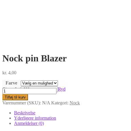
Nock pin Blazer
kr.
4,00
Farve
Størrelse
Ryd
Nock
pin
Tilføj til kurv
Blazer
Varenummer (SKU):
N/A
Kategori:
Nock
antal
Beskrivelse
Yderligere information
Anmeldelser (0)