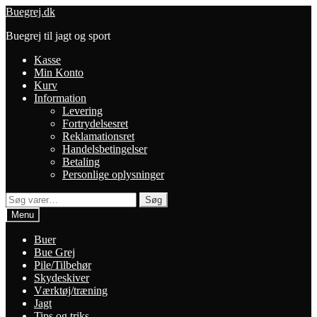
Spring
Spring
Buegrej.dk
til
til
Buegrej til jagt og sport
navigation
indhold
Kasse
Min Konto
Kurv
Information
Levering
Fortrydelsesret
Reklamationsret
Handelsbetingelser
Betaling
Personlige oplysninger
Søg
Søg
efter:
Menu
Buer
Bue Grej
Pile/Tilbehør
Skydeskiver
Værktøj/træning
Jagt
Tips og triks