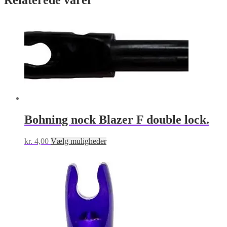
Relaterede varer
Bohning nock Blazer F double lock.
Dette
kr.
4,00
Vælg muligheder
vare
har
flere
varianter.
Mulighederne
kan
vælges
på
varesiden