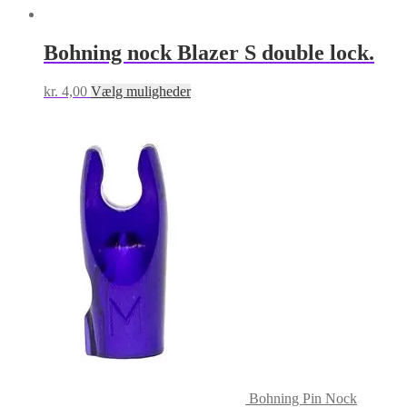
Bohning nock Blazer S double lock.
Dette
kr.
4,00
Vælg muligheder
vare
har
flere
varianter.
Mulighederne
kan
vælges
på
varesiden
Bohning Pin Nock