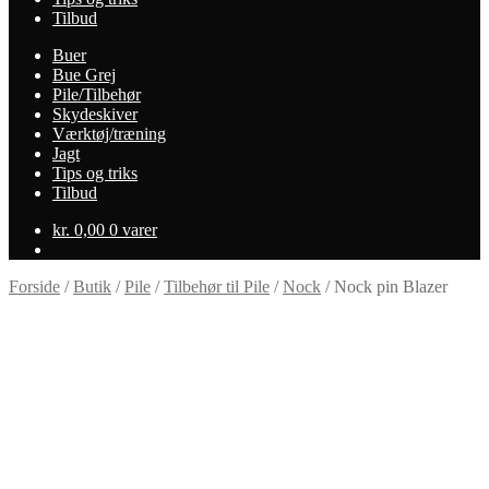
Tilbud
Buer
Bue Grej
Pile/Tilbehør
Skydeskiver
Værktøj/træning
Jagt
Tips og triks
Tilbud
kr.
0,00
0 varer
Forside
/
Butik
/
Pile
/
Tilbehør til Pile
/
Nock
/
Nock pin Blazer