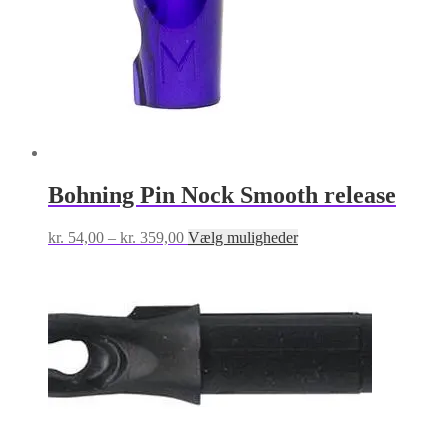
Bohning Pin Nock Smooth release
Prisinterval:
Dette
kr.
54,00
–
kr.
359,00
Vælg muligheder
kr. 54,00
vare
til
har
kr. 359,00
flere
varianter.
Mulighederne
kan
vælges
på
varesiden