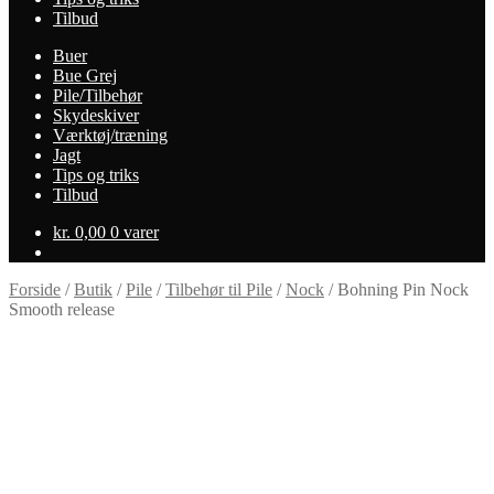
Tilbud
Buer
Bue Grej
Pile/Tilbehør
Skydeskiver
Værktøj/træning
Jagt
Tips og triks
Tilbud
kr.
0,00
0 varer
Forside
/
Butik
/
Pile
/
Tilbehør til Pile
/
Nock
/
Bohning Pin Nock
Smooth release