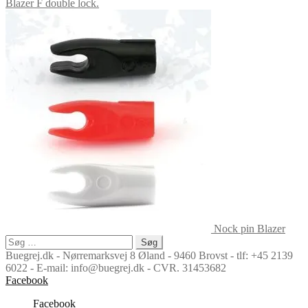
Blazer F double lock.
Nock pin Blazer
Søg
efter:
Buegrej.dk - Nørremarksvej 8 Øland - 9460 Brovst - tlf: +45 2139
6022 - E-mail: info@buegrej.dk - CVR. 31453682
Facebook
Facebook