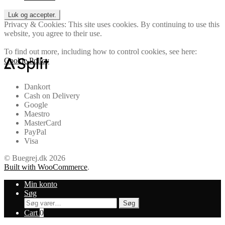
Privacy & Cookies: This site uses cookies. By continuing to use this
website, you agree to their use.
To find out more, including how to control cookies, see here:
Cookie Policy
Dankort
Cash on Delivery
Google
Maestro
MasterCard
PayPal
Visa
© Buegrej.dk 2026
Built with WooCommerce
.
Min konto
Søg
Søg
Søg
efter:
Cart
0