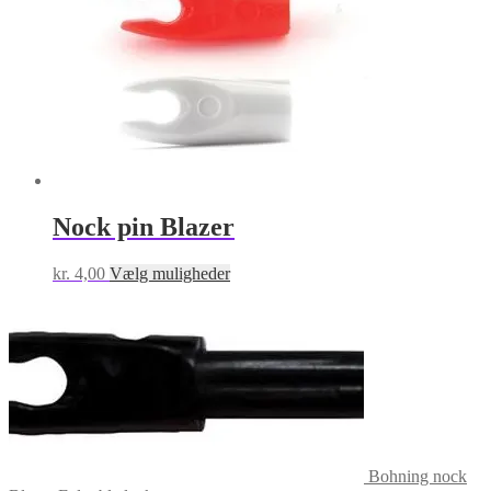
Nock pin Blazer
Dette
kr.
4,00
Vælg muligheder
vare
har
flere
varianter.
Mulighederne
kan
vælges
på
varesiden
Bohning nock