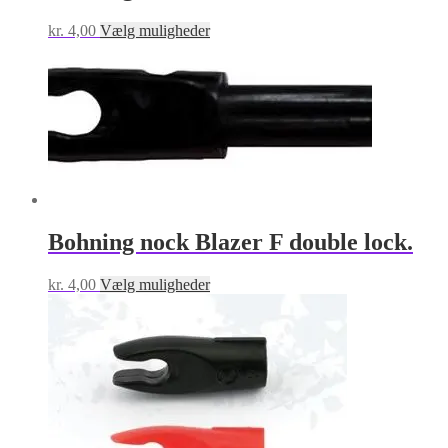
Dette
kr.
4,00
Vælg muligheder
vare
har
flere
varianter.
Mulighederne
kan
vælges
på
varesiden
Bohning nock Blazer F double lock.
Dette
kr.
4,00
Vælg muligheder
vare
har
flere
varianter.
Mulighederne
kan
vælges
på
varesiden