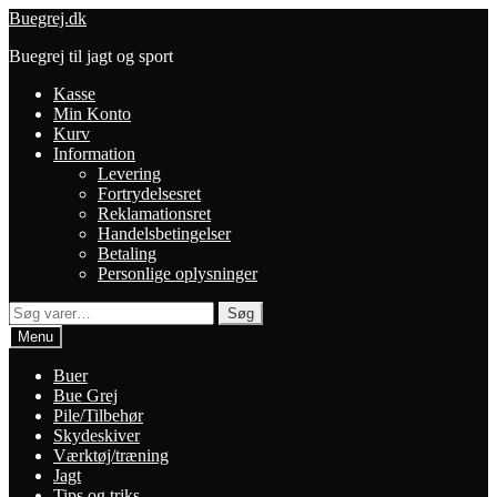
Spring
Spring
Buegrej.dk
til
til
Buegrej til jagt og sport
navigation
indhold
Kasse
Min Konto
Kurv
Information
Levering
Fortrydelsesret
Reklamationsret
Handelsbetingelser
Betaling
Personlige oplysninger
Søg
Søg
efter:
Menu
Buer
Bue Grej
Pile/Tilbehør
Skydeskiver
Værktøj/træning
Jagt
Tips og triks