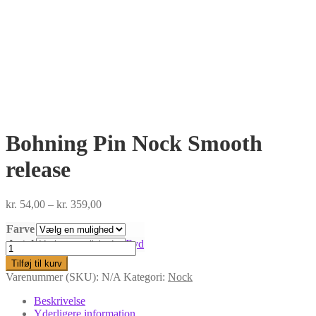
Bohning Pin Nock Smooth
release
Prisinterval:
kr.
54,00
–
kr.
359,00
kr. 54,00
Farve
til
kr. 359,00
Antal
Ryd
Bohning
Pin
Tilføj til kurv
Nock
Varenummer (SKU):
N/A
Kategori:
Nock
Smooth
release
Beskrivelse
antal
Yderligere information