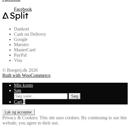
vælges
på
Facebook
varesiden
Dankort
Cash on Delivery
Google
Maestro
MasterCard
PayPal
Visa
© Buegrej.dk 2026
Built with WooCommerce
.
Min konto
Søg
Søg
Søg
efter:
Cart
0
Privacy & Cookies: This site uses cookies. By continuing to use this
website, you agree to their use.