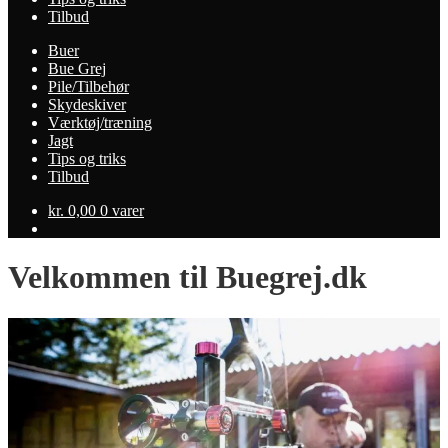
Tilbud
Buer
Bue Grej
Pile/Tilbehør
Skydeskiver
Værktøj/træning
Jagt
Tips og triks
Tilbud
kr.
0,00
0 varer
Velkommen til Buegrej.dk