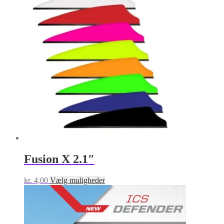
Fusion X 2.1″
Dette
kr.
4,00
Vælg muligheder
vare
har
flere
varianter.