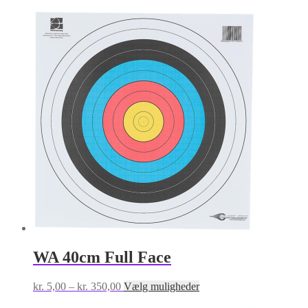
varianter.
Mulighederne
kan
vælges
på
varesiden
WA 40cm Full Face
Prisinterval:
Dette
kr.
5,00
–
kr.
350,00
Vælg muligheder
kr. 5,00
vare