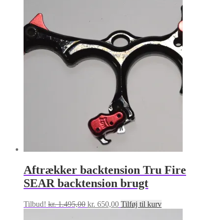
pris
pris
var:
er:
kr. 1.495,00.
kr. 750,00.
Aftrækker backtension Tru Fire
SEAR backtension brugt
Den
Den
Tilbud!
kr.
1.495,00
kr.
650,00
Tilføj til kurv
oprindelige
aktuelle