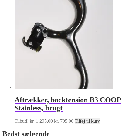
var:
er:
kr. 1.295,00.
kr. 795,00.
Aftrækker, backtension B3 COOP
Stainless, brugt
Den
Den
Tilbud!
kr.
1.295,00
kr.
795,00
Tilføj til kurv
oprindelige
aktuelle
pris
pris
Bedst sælgende