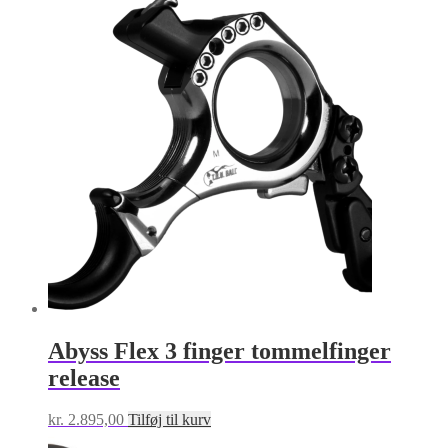
har
flere
varianter.
Mulighederne
kan
vælges
på
varesiden
Abyss Flex 3 finger tommelfinger
release
kr.
2.895,00
Tilføj til kurv