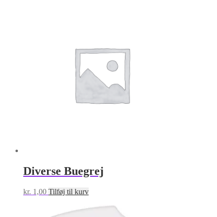
har
flere
varianter.
Mulighederne
kan
vælges
på
varesiden
Diverse Buegrej
kr.
1,00
Tilføj til kurv