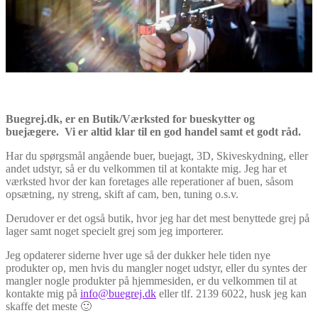
Buegrej.dk, er en Butik/Værksted for bueskytter og
buejægere. Vi er altid klar til en god handel samt et godt råd.
Har du spørgsmål angående buer, buejagt, 3D, Skiveskydning, eller
andet udstyr, så er du velkommen til at kontakte mig. Jeg har et
værksted hvor der kan foretages alle reperationer af buen, såsom
opsætning, ny streng, skift af cam, ben, tuning o.s.v.
Derudover er det også butik, hvor jeg har det mest benyttede grej på
lager samt noget specielt grej som jeg importerer.
Jeg opdaterer siderne hver uge så der dukker hele tiden nye
produkter op, men hvis du mangler noget udstyr, eller du syntes der
mangler nogle produkter på hjemmesiden, er du velkommen til at
kontakte mig på
info@buegrej.dk
eller tlf. 2139 6022, husk jeg kan
skaffe det meste 🙂