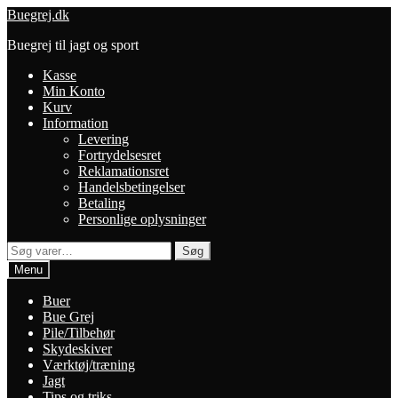
Spring
Spring
Buegrej.dk
til
til
Buegrej til jagt og sport
navigation
indhold
Kasse
Min Konto
Kurv
Information
Levering
Fortrydelsesret
Reklamationsret
Handelsbetingelser
Betaling
Personlige oplysninger
Søg
Søg
efter:
Menu
Buer
Bue Grej
Pile/Tilbehør
Skydeskiver
Værktøj/træning
Jagt
Tips og triks