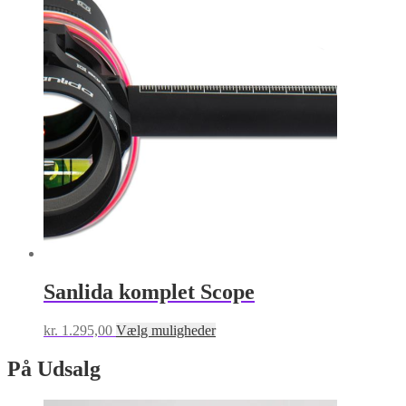
Sanlida komplet Scope
Dette
kr.
1.295,00
Vælg muligheder
vare
har
På Udsalg
flere
varianter.