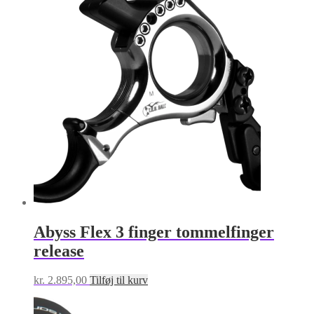
flere
varianter.
Mulighederne
kan
vælges
på
varesiden
Abyss Flex 3 finger tommelfinger
release
kr.
2.895,00
Tilføj til kurv