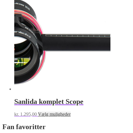
Sanlida komplet Scope
Dette
kr.
1.295,00
Vælg muligheder
vare
har
Fan favoritter
flere