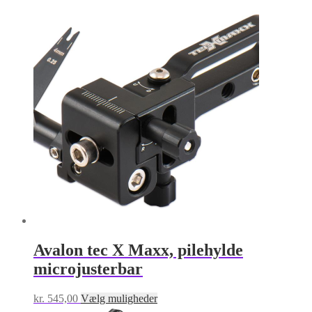
kr. 5,00
vare
til
har
kr. 350,00
flere
varianter.
Mulighederne
kan
vælges
på
varesiden
Avalon tec X Maxx, pilehylde
microjusterbar
Dette
kr.
545,00
Vælg muligheder
vare