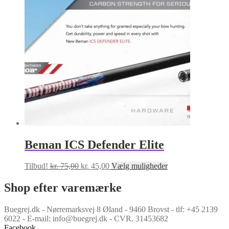
Mulighederne
kan
vælges
på
varesiden
Beman ICS Defender Elite
Den
Den
Dette
Tilbud!
kr.
75,00
kr.
45,00
Vælg muligheder
oprindelige
aktuelle
vare
pris
pris
har
Shop efter varemærke
var:
er:
flere
kr. 75,00.
kr. 45,00.
varianter.
Buegrej.dk - Nørremarksvej 8 Øland - 9460 Brovst - tlf: +45 2139
Mulighederne
6022 - E-mail: info@buegrej.dk - CVR. 31453682
kan
Facebook