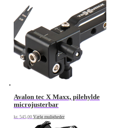
til
har
kr. 350,00
flere
varianter.
Mulighederne
kan
vælges
på
varesiden
Avalon tec X Maxx, pilehylde
microjusterbar
Dette
kr.
545,00
Vælg muligheder
vare
har