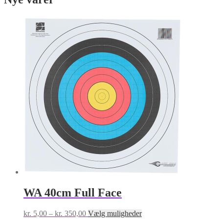
WA 40cm Full Face
Prisinterval:
Dette
kr.
5,00
–
kr.
350,00
Vælg muligheder