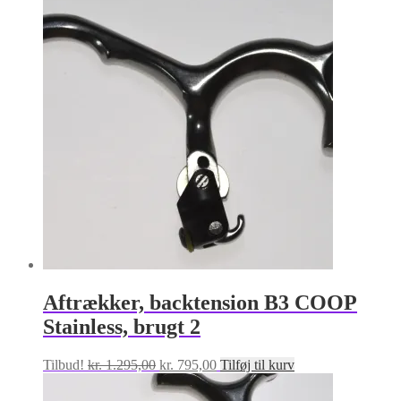
pris
pris
var:
er:
kr. 1.495,00.
kr. 650,00.
Aftrækker, backtension B3 COOP
Stainless, brugt 2
Den
Den
Tilbud!
kr.
1.295,00
kr.
795,00
Tilføj til kurv
oprindelige
aktuelle
pris
pris