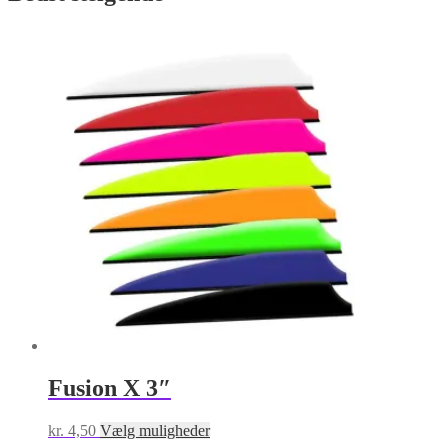
var:
er:
kr. 1.295,00.
kr. 795,00.
Fusion X 3″
Dette
kr.
4,50
Vælg muligheder
vare