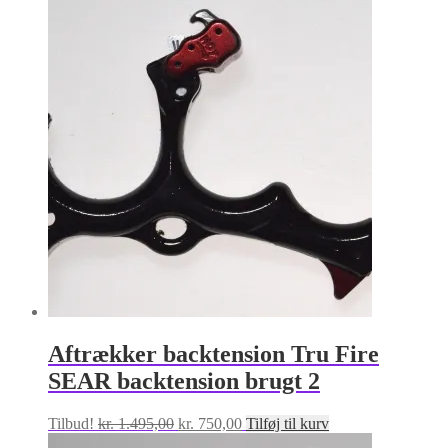
Mulighederne
kan
vælges
på
varesiden
Aftrækker backtension Tru Fire
SEAR backtension brugt 2
Den
Den
Tilbud!
kr.
1.495,00
kr.
750,00
Tilføj til kurv
oprindelige
aktuelle