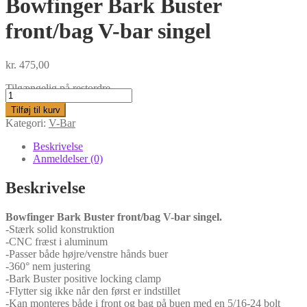
Bowfinger Bark Buster
front/bag V-bar singel
kr.
475,00
Tilgængelig på restordre
Bowfinger
Bark
Tilføj til kurv
Buster
Kategori:
V-Bar
front/bag
V-
Beskrivelse
bar
Anmeldelser (0)
singel
antal
Beskrivelse
B
owfinger Bark Buster front/bag V-bar singel.
-Stærk solid konstruktion
-CNC fræst i aluminum
-Passer både højre/venstre hånds buer
-360° nem justering
-Bark Buster positive locking clamp
-Flytter sig ikke når den først er indstillet
-Kan monteres både i front og bag på buen med en 5/16-24 bolt