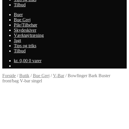
Tilbud
Buer
Bue Grej
Pile/Tilbehør
Skydeskiver
Værktøj/træning
Jagt
Tips og triks
Tilbud
kr.
0,00
0 varer
Forside
/
Butik
/
Bue Grej
/
V-Bar
/
Bowfinger Bark Buster
front/bag V-bar singel