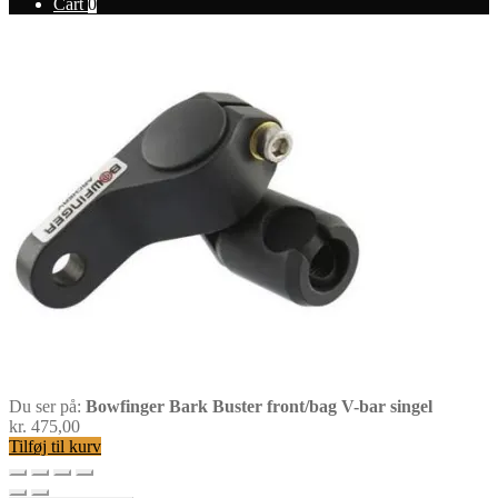
Cart
0
Du ser på:
Bowfinger Bark Buster front/bag V-bar singel
kr.
475,00
Tilføj til kurv