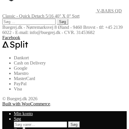
V-BARS QD
Classic - Quick Detach 5/16 40° X 0° Sort
Søg
efter:
Buegrej.dk - Nørremarksvej 8 Øland - 9460 Brovst - tlf: +45 2139
6022 - E-mail: info@buegrej.dk - CVR. 31453682
Facebook
Dankort
Cash on Delivery
Google
Maestro
MasterCard
PayPal
Visa
© Buegrej.dk 2026
Built with WooCommerce
.
Min konto
Søg
Søg
Søg
efter: