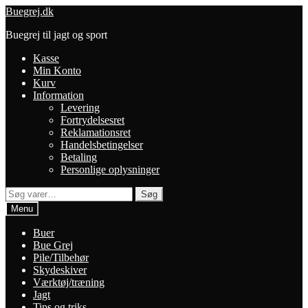
Spring
Spring
Buegrej.dk
til
til
Buegrej til jagt og sport
navigation
indhold
Kasse
Min Konto
Kurv
Information
Levering
Fortrydelsesret
Reklamationsret
Handelsbetingelser
Betaling
Personlige oplysninger
Søg
Søg
efter:
Menu
Buer
Bue Grej
Pile/Tilbehør
Skydeskiver
Værktøj/træning
Jagt
Tips og triks