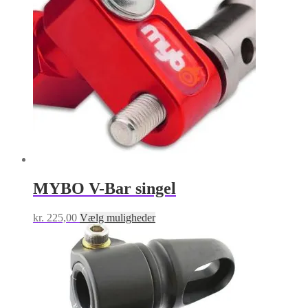
MYBO V-Bar singel
Dette
kr.
225,00
Vælg muligheder
vare
har
flere
varianter.
Mulighederne
kan
vælges