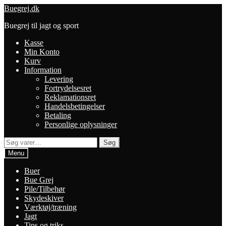
Spring
Spring
Buegrej.dk
til
til
Buegrej til jagt og sport
navigation
indhold
Kasse
Min Konto
Kurv
Information
Levering
Fortrydelsesret
Reklamationsret
Handelsbetingelser
Betaling
Personlige oplysninger
Søg
Søg
efter:
Menu
Buer
Bue Grej
Pile/Tilbehør
Skydeskiver
Værktøj/træning
Jagt
Tips og triks