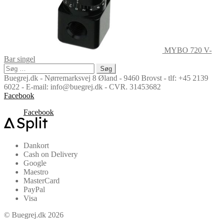
MYBO 720 V-
Bar singel
Søg
efter:
Buegrej.dk - Nørremarksvej 8 Øland - 9460 Brovst - tlf: +45 2139
6022 - E-mail: info@buegrej.dk - CVR. 31453682
Facebook
Facebook
Dankort
Cash on Delivery
Google
Maestro
MasterCard
PayPal
Visa
© Buegrej.dk 2026