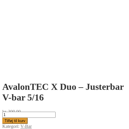
AvalonTEC X Duo – Justerbar
V-bar 5/16
kr.
300,00
AvalonTEC
X
Tilføj til kurv
Duo
Kategori:
V-Bar