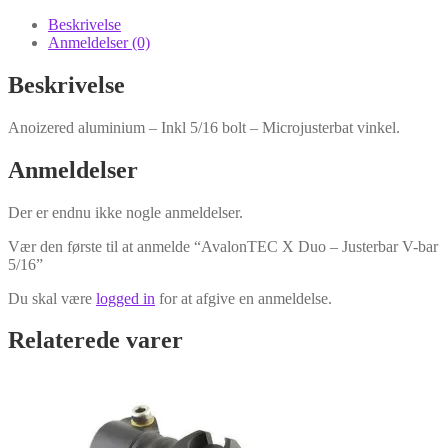
-
Justerbar
Beskrivelse
V-
Anmeldelser (0)
bar
5/16
Beskrivelse
antal
Anoizered aluminium – Inkl 5/16 bolt – Microjusterbat vinkel.
Anmeldelser
Der er endnu ikke nogle anmeldelser.
Vær den første til at anmelde “AvalonTEC X Duo – Justerbar V-bar
5/16”
Du skal være
logged in
for at afgive en anmeldelse.
Relaterede varer