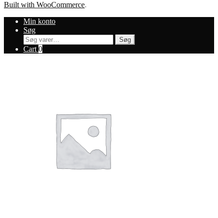
Built with WooCommerce
.
Min konto
Søg
Søg
Søg
efter:
Cart
0