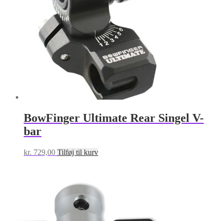
på
varesiden
BowFinger Ultimate Rear Singel V-
bar
kr.
729,00
Tilføj til kurv