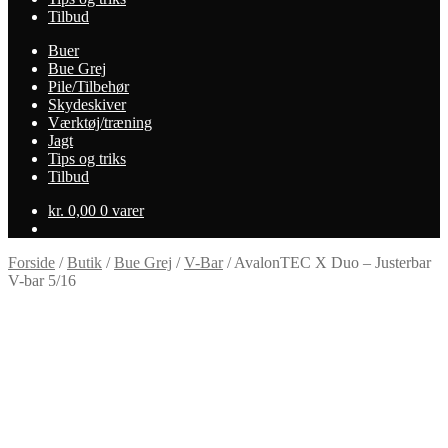
Tilbud
Buer
Bue Grej
Pile/Tilbehør
Skydeskiver
Værktøj/træning
Jagt
Tips og triks
Tilbud
kr.
0,00
0 varer
Forside
/
Butik
/
Bue Grej
/
V-Bar
/
AvalonTEC X Duo – Justerbar
V-bar 5/16