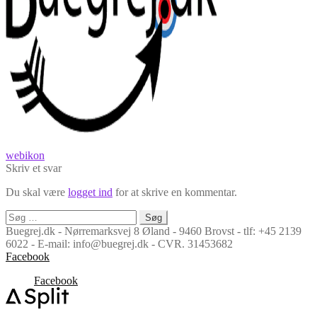
Indlægsnavigation
Forrige
webikon
indlæg:
Skriv et svar
Du skal være
logget ind
for at skrive en kommentar.
Søg
efter:
Buegrej.dk - Nørremarksvej 8 Øland - 9460 Brovst - tlf: +45 2139
6022 - E-mail: info@buegrej.dk - CVR. 31453682
Facebook
Facebook