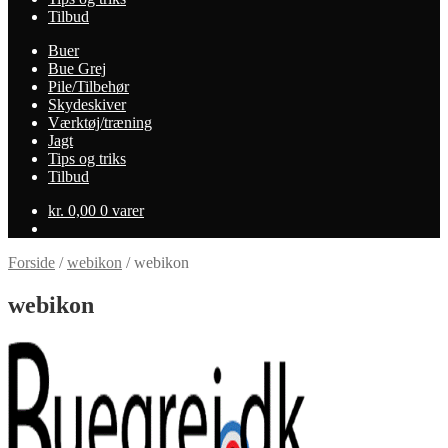
Tilbud
Buer
Bue Grej
Pile/Tilbehør
Skydeskiver
Værktøj/træning
Jagt
Tips og triks
Tilbud
kr.
0,00
0 varer
Forside
/
webikon
/
webikon
webikon