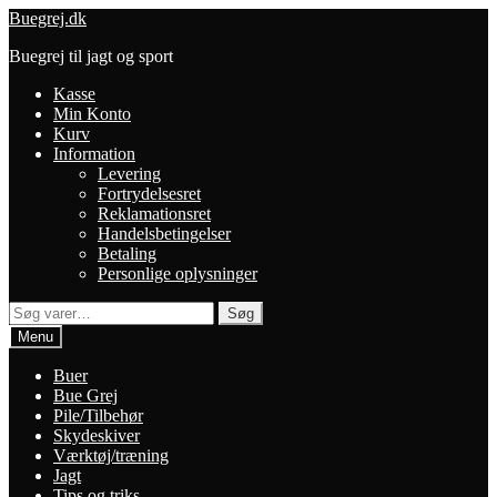
Spring
Spring
Buegrej.dk
til
til
Buegrej til jagt og sport
navigation
indhold
Kasse
Min Konto
Kurv
Information
Levering
Fortrydelsesret
Reklamationsret
Handelsbetingelser
Betaling
Personlige oplysninger
Søg
Søg
efter:
Menu
Buer
Bue Grej
Pile/Tilbehør
Skydeskiver
Værktøj/træning
Jagt
Tips og triks