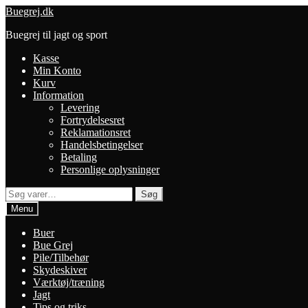
Spring
Spring
Buegrej.dk
til
til
Buegrej til jagt og sport
navigation
indhold
Kasse
Min Konto
Kurv
Information
Levering
Fortrydelsesret
Reklamationsret
Handelsbetingelser
Betaling
Personlige oplysninger
Søg
Søg
efter:
Menu
Buer
Bue Grej
Pile/Tilbehør
Skydeskiver
Værktøj/træning
Jagt
Tips og triks