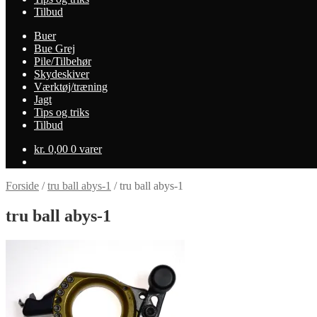
Tilbud
Buer
Bue Grej
Pile/Tilbehør
Skydeskiver
Værktøj/træning
Jagt
Tips og triks
Tilbud
kr.
0,00
0 varer
Forside
/
tru ball abys-1
/
tru ball abys-1
tru ball abys-1