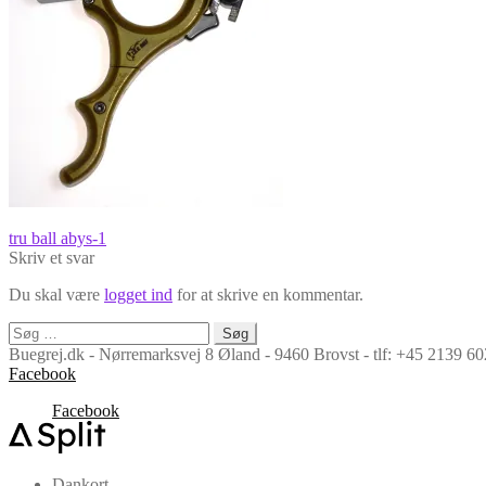
Indlægsnavigation
Forrige
tru ball abys-1
indlæg:
Skriv et svar
Du skal være
logget ind
for at skrive en kommentar.
Søg
efter:
Buegrej.dk - Nørremarksvej 8 Øland - 9460 Brovst - tlf: +45 2139 
Facebook
Facebook
Dankort