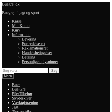
Spring
Spring
Buegrej.dk
til
til
Buegrej til jagt og sport
navigation
indhold
Kasse
Min Konto
Kurv
Information
Levering
Fortrydelsesret
Reklamationsret
Handelsbetingelser
Betaling
Personlige oplysninger
Søg
Søg
efter:
Menu
Buer
Bue Grej
Pile/Tilbehør
Skydeskiver
Værktøj/træning
Jagt
Tips og triks