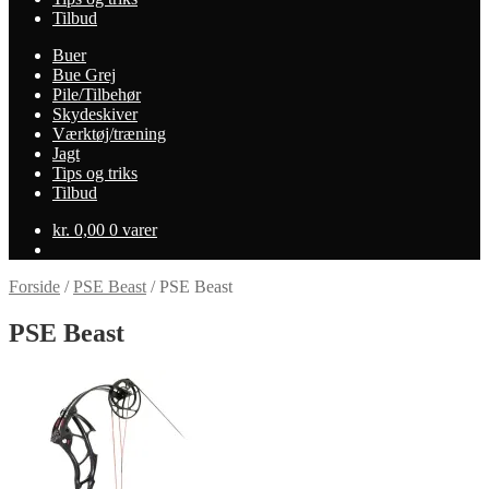
Tilbud
Buer
Bue Grej
Pile/Tilbehør
Skydeskiver
Værktøj/træning
Jagt
Tips og triks
Tilbud
kr.
0,00
0 varer
Forside
/
PSE Beast
/
PSE Beast
PSE Beast