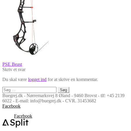
Indlægsnavigation
Forrige
PSE Beast
indlæg:
Skriv et svar
Du skal være
logget ind
for at skrive en kommentar.
Søg
efter:
Buegrej.dk - Nørremarksvej 8 Øland - 9460 Brovst - tlf: +45 2139
6022 - E-mail: info@buegrej.dk - CVR. 31453682
Facebook
Facebook