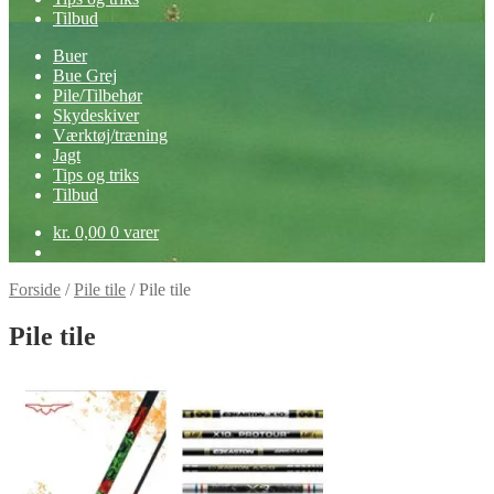
Tilbud
Buer
Bue Grej
Pile/Tilbehør
Skydeskiver
Værktøj/træning
Jagt
Tips og triks
Tilbud
kr.
0,00
0 varer
Forside
/
Pile tile
/
Pile tile
Pile tile