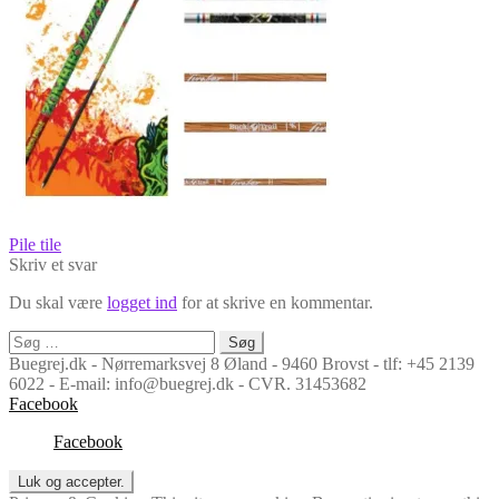
Indlægsnavigation
Forrige
Pile tile
indlæg:
Skriv et svar
Du skal være
logget ind
for at skrive en kommentar.
Søg
efter:
Buegrej.dk - Nørremarksvej 8 Øland - 9460 Brovst - tlf: +45 2139
6022 - E-mail: info@buegrej.dk - CVR. 31453682
Facebook
Facebook