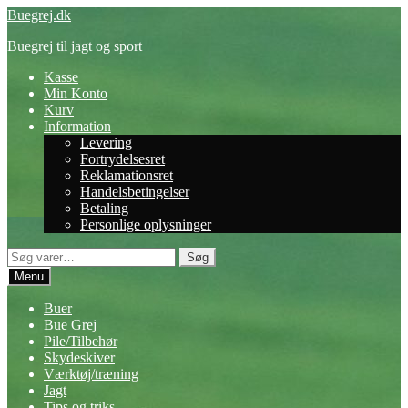
Spring
Spring
Buegrej.dk
til
til
Buegrej til jagt og sport
navigation
indhold
Kasse
Min Konto
Kurv
Information
Levering
Fortrydelsesret
Reklamationsret
Handelsbetingelser
Betaling
Personlige oplysninger
Søg
Søg
efter:
Menu
Buer
Bue Grej
Pile/Tilbehør
Skydeskiver
Værktøj/træning
Jagt
Tips og triks