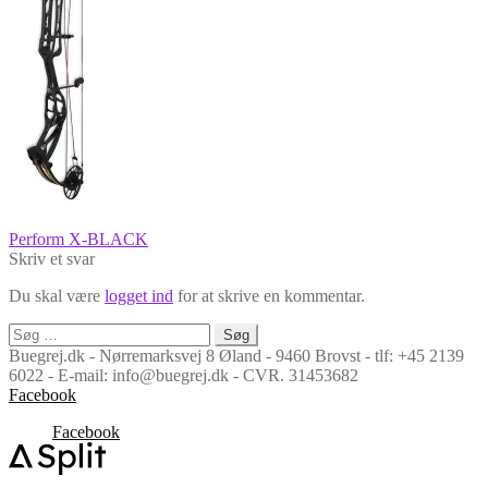
Indlægsnavigation
Forrige
Perform X-BLACK
indlæg:
Skriv et svar
Du skal være
logget ind
for at skrive en kommentar.
Søg
efter:
Buegrej.dk - Nørremarksvej 8 Øland - 9460 Brovst - tlf: +45 2139
6022 - E-mail: info@buegrej.dk - CVR. 31453682
Facebook
Facebook