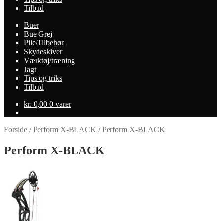
Tilbud
Buer
Bue Grej
Pile/Tilbehør
Skydeskiver
Værktøj/træning
Jagt
Tips og triks
Tilbud
kr.
0,00
0 varer
Forside
/
Perform X-BLACK
/
Perform X-BLACK
Perform X-BLACK