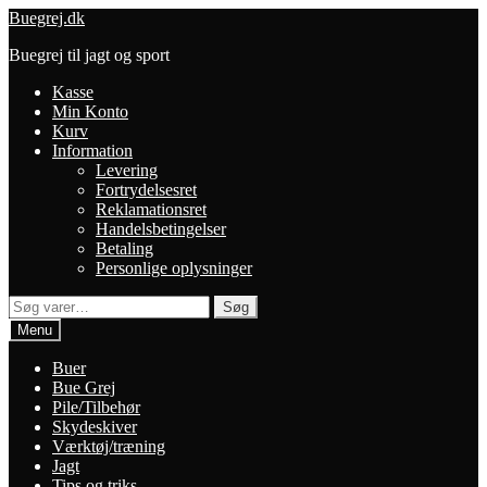
Spring
Spring
Buegrej.dk
til
til
Buegrej til jagt og sport
navigation
indhold
Kasse
Min Konto
Kurv
Information
Levering
Fortrydelsesret
Reklamationsret
Handelsbetingelser
Betaling
Personlige oplysninger
Søg
Søg
efter:
Menu
Buer
Bue Grej
Pile/Tilbehør
Skydeskiver
Værktøj/træning
Jagt
Tips og triks