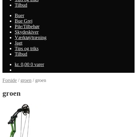
Tilbud
Buer
Bue Grej
Pile/Tilbehør
Skydeskiver
Værktøj/træning
Jagt
Tips og triks
Tilbud
kr.
0,00
0 varer
Forside
/
groen
/
groen
groen