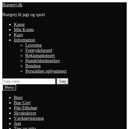
Spring
Spring
Buegrej.dk
til
til
Buegrej til jagt og sport
navigation
indhold
Kasse
Min Konto
Kurv
Information
Levering
Fortrydelsesret
Reklamationsret
Handelsbetingelser
Betaling
Personlige oplysninger
Søg
Søg
efter:
Menu
Buer
Bue Grej
Pile/Tilbehør
Skydeskiver
Værktøj/træning
Jagt
Tips og triks