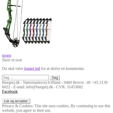
Indlægsnavigation
Forrige
groen
indlæg:
Skriv et svar
Du skal være
logget ind
for at skrive en kommentar.
Søg
efter:
Buegrej.dk - Nørremarksvej 8 Øland - 9460 Brovst - tlf: +45 2139
6022 - E-mail: info@buegrej.dk - CVR. 31453682
Facebook
Privacy & Cookies: This site uses cookies. By continuing to use this
website, you agree to their use.