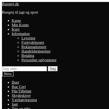
Spring
Spring
Buegrej.dk
til
til
Buegrej til jagt og sport
navigation
indhold
Kasse
Min Konto
Kurv
Information
Levering
Fortrydelsesret
Reklamationsret
Handelsbetingelser
Betaling
Personlige oplysninger
Søg
Søg
efter:
Menu
Buer
Bue Grej
Pile/Tilbehør
Skydeskiver
Værktøj/træning
Jagt
Tips og triks