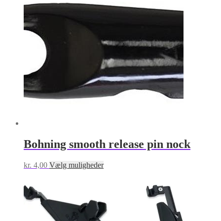
Bohning smooth release pin nock
Dette
kr.
4,00
Vælg muligheder
vare
har
flere
varianter.
Mulighederne
kan