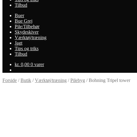
Tilbud
Buer
Bue Grej
Pile/Tilbehør
Skydeskiver
Værktøj/træning
Jagt
Tips og triks
Tilbud
kr.
0,00
0 varer
Forside
/
Butik
/
Værktøj/træning
/
Pilebyg
/
Bohning Tripel tower