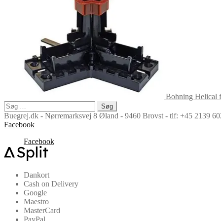
Bohning Helical 
Søg
efter:
Buegrej.dk - Nørremarksvej 8 Øland - 9460 Brovst - tlf: +45 2139 
Facebook
Facebook
Dankort
Cash on Delivery
Google
Maestro
MasterCard
PayPal