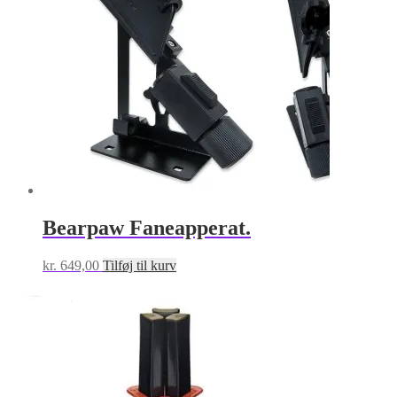
vælges
på
varesiden
Bearpaw Faneapperat.
kr.
649,00
Tilføj til kurv