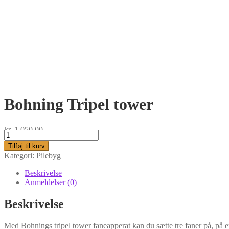
Bohning Tripel tower
kr.
1.050,00
Bohning
Tripel
Tilføj til kurv
tower
Kategori:
Pilebyg
antal
Beskrivelse
Anmeldelser (0)
Beskrivelse
Med Bohnings tripel tower faneapperat kan du sætte tre faner på, på e