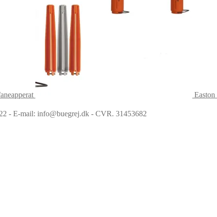
faneapperat
Easton 
6022 - E-mail: info@buegrej.dk - CVR. 31453682