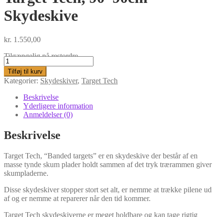
Skydeskive
kr.
1.550,00
Tilgængelig på restordre
Target
Tech,
Tilføj til kurv
90*90cm
Kategorier:
Skydeskiver
,
Target Tech
Skydeskive
antal
Beskrivelse
Yderligere information
Anmeldelser (0)
Beskrivelse
Target Tech, “Banded targets” er en skydeskive der består af en
masse tynde skum plader holdt sammen af det tryk trærammen giver
skumpladerne.
Disse skydeskiver stopper stort set alt, er nemme at trække pilene ud
af og er nemme at reparerer når den tid kommer.
Target Tech skydeskiverne er meget holdbare og kan tage rigtig