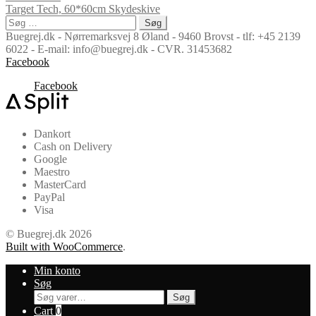
Target Tech, 60*60cm Skydeskive
Søg
efter:
Buegrej.dk - Nørremarksvej 8 Øland - 9460 Brovst - tlf: +45 2139
6022 - E-mail: info@buegrej.dk - CVR. 31453682
Facebook
Facebook
Dankort
Cash on Delivery
Google
Maestro
MasterCard
PayPal
Visa
© Buegrej.dk 2026
Built with WooCommerce
.
Min konto
Søg
Søg
Søg
efter:
Cart
0