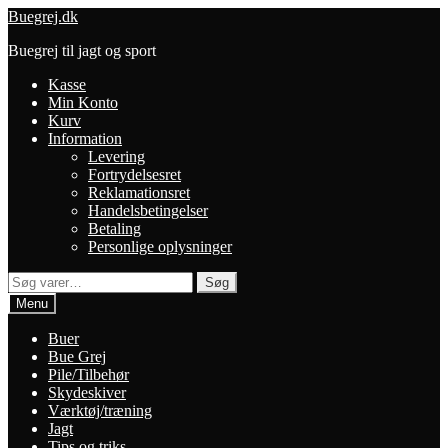
Spring
Spring
Buegrej.dk
til
til
Buegrej til jagt og sport
navigation
indhold
Kasse
Min Konto
Kurv
Information
Levering
Fortrydelsesret
Reklamationsret
Handelsbetingelser
Betaling
Personlige oplysninger
Søg
Søg
efter:
Menu
Buer
Bue Grej
Pile/Tilbehør
Skydeskiver
Værktøj/træning
Jagt
Tips og triks