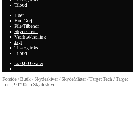
Tilbud
Buer
Bue Grej
Pile/Tilbehør
Skydeskiver
Værktøj/træning
Jagt
Tips og triks
Tilbud
kr.
0,00
0 varer
Forside
/
Butik
/
Skydeskiver
/
SkydeMåtter
/
Target Tech
/
Target
Tech, 90*90cm Skydeskive