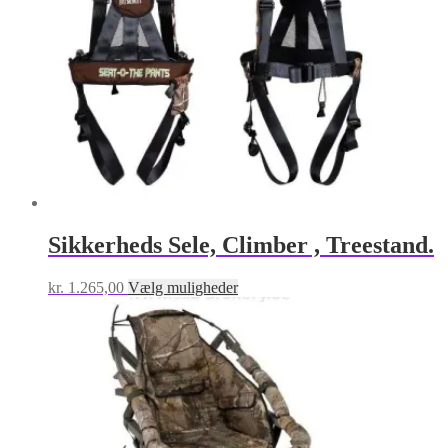
Sikkerheds Sele, Climber , Treestand.
Dette
kr.
1.265,00
Vælg muligheder
vare
har
flere
varianter.
Mulighederne
kan
vælges
på