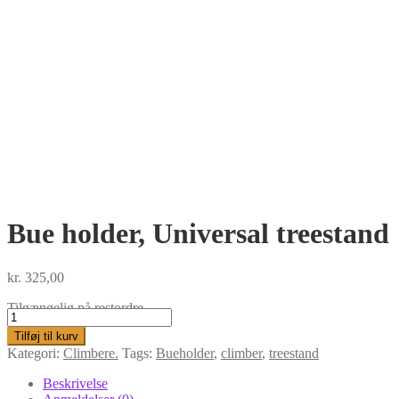
Bue holder, Universal treestand
kr.
325,00
Tilgængelig på restordre
Bue
holder,
Tilføj til kurv
Universal
Kategori:
Climbere.
Tags:
Bueholder
,
climber
,
treestand
treestand
antal
Beskrivelse