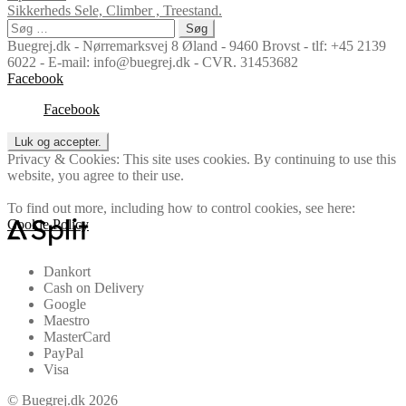
Sikkerheds Sele, Climber , Treestand.
Søg
efter:
Buegrej.dk - Nørremarksvej 8 Øland - 9460 Brovst - tlf: +45 2139
6022 - E-mail: info@buegrej.dk - CVR. 31453682
Facebook
Facebook
Privacy & Cookies: This site uses cookies. By continuing to use this
website, you agree to their use.
To find out more, including how to control cookies, see here:
Cookie Policy
Dankort
Cash on Delivery
Google
Maestro
MasterCard
PayPal
Visa
© Buegrej.dk 2026