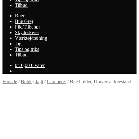
Tilbud
Buer
Bue Grej
Pile/Tilbehør
Skydeskiver
Værktøj/træning
Jagt
Tips og triks
Tilbud
kr.
0,00
0 varer
Forside
/
Butik
/
Jagt
/
Climbere.
/
Bue holder, Universal treestand