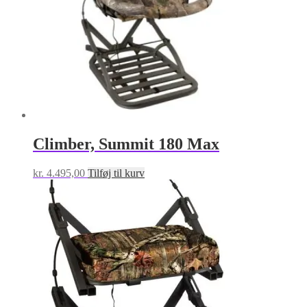
varesiden
Climber, Summit 180 Max
kr.
4.495,00
Tilføj til kurv