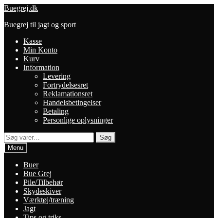
Spring
Spring
Buegrej.dk
til
til
Buegrej til jagt og sport
navigation
indhold
Kasse
Min Konto
Kurv
Information
Levering
Fortrydelsesret
Reklamationsret
Handelsbetingelser
Betaling
Personlige oplysninger
Søg
Søg
efter:
Menu
Buer
Bue Grej
Pile/Tilbehør
Skydeskiver
Værktøj/træning
Jagt
Tips og triks