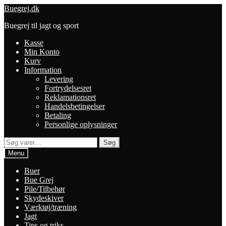
Spring
Spring
Buegrej.dk
til
til
Buegrej til jagt og sport
navigation
indhold
Kasse
Min Konto
Kurv
Information
Levering
Fortrydelsesret
Reklamationsret
Handelsbetingelser
Betaling
Personlige oplysninger
Søg
Søg
efter:
Menu
Buer
Bue Grej
Pile/Tilbehør
Skydeskiver
Værktøj/træning
Jagt
Tips og triks