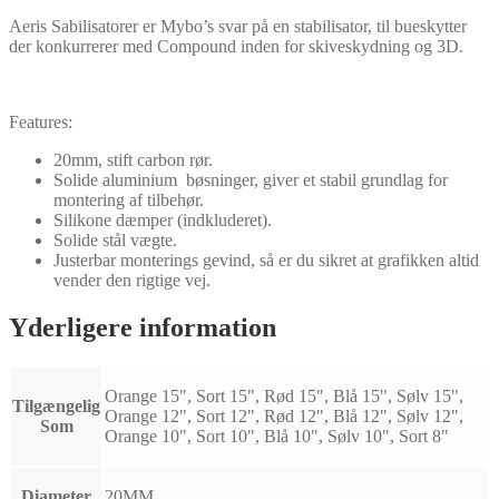
Aeris Sabilisatorer er Mybo’s svar på en stabilisator, til bueskytter
der konkurrerer med Compound inden for skiveskydning og 3D.
Features:
20mm, stift carbon rør.
Solide aluminium bøsninger, giver et stabil grundlag for
montering af tilbehør.
Silikone dæmper (indkluderet).
Solide stål vægte.
Justerbar monterings gevind, så er du sikret at grafikken altid
vender den rigtige vej.
Yderligere information
Orange 15", Sort 15", Rød 15", Blå 15", Sølv 15",
Tilgængelig
Orange 12", Sort 12", Rød 12", Blå 12", Sølv 12",
Som
Orange 10", Sort 10", Blå 10", Sølv 10", Sort 8"
Diameter
20MM