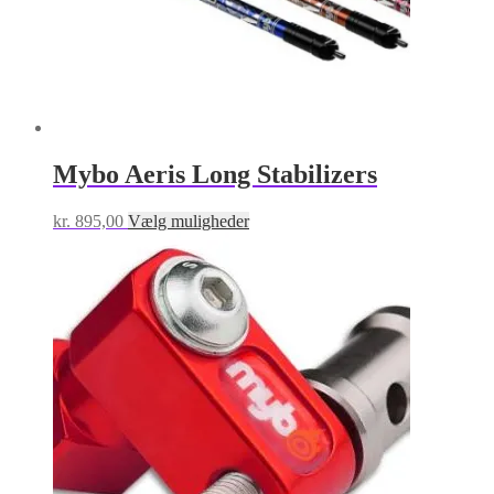
Mybo Aeris Long Stabilizers
Dette
kr.
895,00
Vælg muligheder
vare
har
flere
varianter.
Mulighederne
kan
vælges
på
varesiden