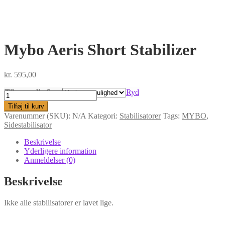
Mybo Aeris Short Stabilizer
kr.
595,00
Tilgængelig Som
Ryd
Mybo
Aeris
Tilføj til kurv
Short
Varenummer (SKU):
N/A
Kategori:
Stabilisatorer
Tags:
MYBO
,
Stabilizer
Sidestabilisator
antal
Beskrivelse
Yderligere information
Anmeldelser (0)
Beskrivelse
Ikke alle stabilisatorer er lavet lige.