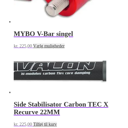
MYBO V-Bar singel
Dette
kr.
225,00
Vælg muligheder
vare
har
flere
varianter.
Mulighederne
kan
vælges
på
varesiden
Side Stabilisator Carbon TEC X
Recurve 22MM
kr.
225,00
Tilføj til kurv