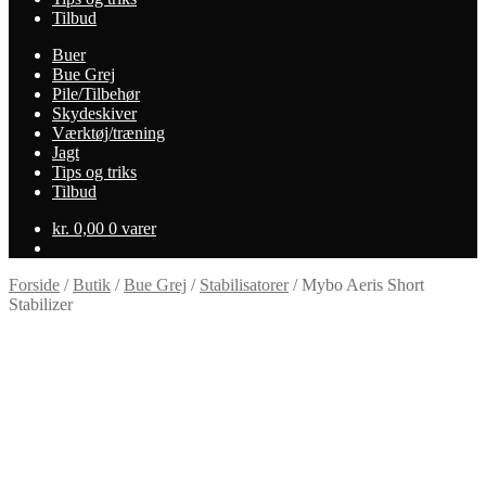
Tilbud
Buer
Bue Grej
Pile/Tilbehør
Skydeskiver
Værktøj/træning
Jagt
Tips og triks
Tilbud
kr.
0,00
0 varer
Forside
/
Butik
/
Bue Grej
/
Stabilisatorer
/
Mybo Aeris Short
Stabilizer