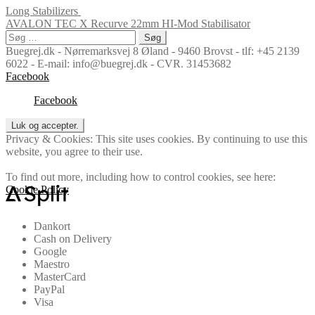
Long Stabilizers
AVALON TEC X Recurve 22mm HI-Mod Stabilisator
Søg
efter:
Buegrej.dk - Nørremarksvej 8 Øland - 9460 Brovst - tlf: +45 2139
6022 - E-mail: info@buegrej.dk - CVR. 31453682
Facebook
Facebook
Privacy & Cookies: This site uses cookies. By continuing to use this
website, you agree to their use.
To find out more, including how to control cookies, see here:
Cookie Policy
Dankort
Cash on Delivery
Google
Maestro
MasterCard
PayPal
Visa