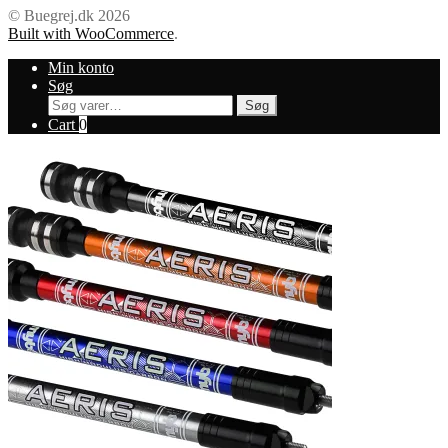
© Buegrej.dk 2026
Built with WooCommerce
.
Min konto
Søg
Søg
Søg
efter:
Cart
0