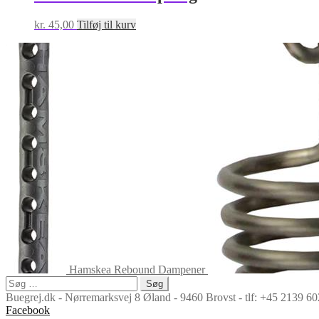
kr.
45,00
Tilføj til kurv
Hamskea Rebound Dampener
Søg
efter:
Buegrej.dk - Nørremarksvej 8 Øland - 9460 Brovst - tlf: +45 2139 
Facebook