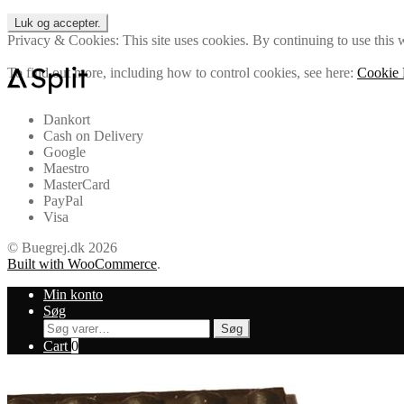
Privacy & Cookies: This site uses cookies. By continuing to use this w
To find out more, including how to control cookies, see here:
Cookie 
Dankort
Cash on Delivery
Google
Maestro
MasterCard
PayPal
Visa
© Buegrej.dk 2026
Built with WooCommerce
.
Min konto
Søg
Søg
Søg
efter:
Cart
0