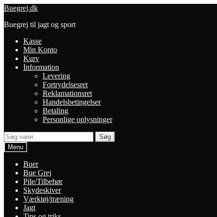
Spring
Spring
Buegrej.dk
til
til
Buegrej til jagt og sport
navigation
indhold
Kasse
Min Konto
Kurv
Information
Levering
Fortrydelsesret
Reklamationsret
Handelsbetingelser
Betaling
Personlige oplysninger
Søg
Søg
efter:
Menu
Buer
Bue Grej
Pile/Tilbehør
Skydeskiver
Værktøj/træning
Jagt
Tips og triks