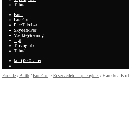
Tilbud
Buer
Bue Grej
Pile/Tilbehør
Skydeskiver
Værktøj/træning
Jagt
Tips og triks
Tilbud
kr.
0,00
0 varer
Forside
/
Butik
/
Bue Grej
/
Reservedele til pilehylder
/
Hamskea Back