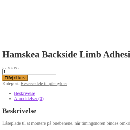
Hamskea Backside Limb Adhesi
kr.
55,00
Hamskea
Backside
Tilføj til kurv
Limb
Kategori:
Reservedele til pilehylder
Adhesive
limb
Beskrivelse
pad
Anmeldelser (0)
antal
Beskrivelse
Låseplade til at montere på buebenene, når timingsnoren bindes omkr