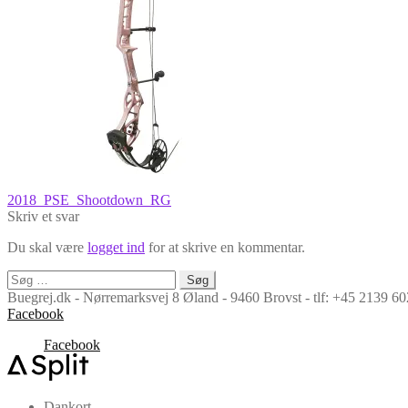
Indlægsnavigation
Forrige
2018_PSE_Shootdown_RG
indlæg:
Skriv et svar
Du skal være
logget ind
for at skrive en kommentar.
Søg
efter:
Buegrej.dk - Nørremarksvej 8 Øland - 9460 Brovst - tlf: +45 2139 
Facebook
Facebook
Dankort