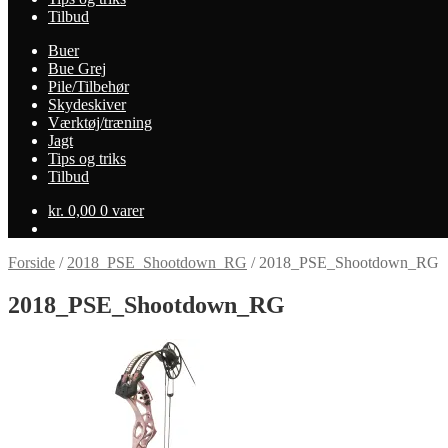
Tilbud
Buer
Bue Grej
Pile/Tilbehør
Skydeskiver
Værktøj/træning
Jagt
Tips og triks
Tilbud
kr.
0,00
0 varer
Forside
/
2018_PSE_Shootdown_RG
/
2018_PSE_Shootdown_RG
2018_PSE_Shootdown_RG