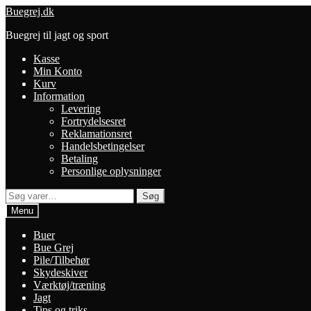
Spring
Spring
Buegrej.dk
til
til
Buegrej til jagt og sport
navigation
indhold
Kasse
Min Konto
Kurv
Information
Levering
Fortrydelsesret
Reklamationsret
Handelsbetingelser
Betaling
Personlige oplysninger
Søg
Søg
efter:
Menu
Buer
Bue Grej
Pile/Tilbehør
Skydeskiver
Værktøj/træning
Jagt
Tips og triks