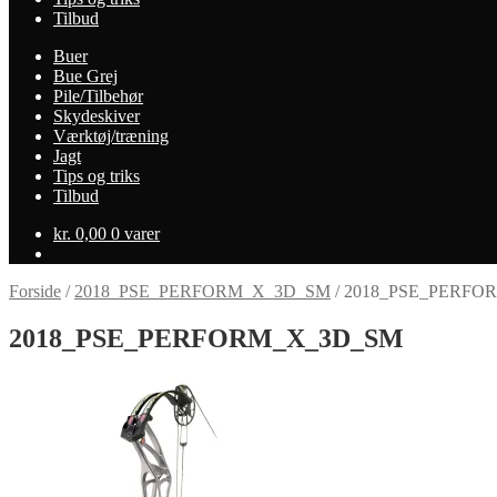
Tilbud
Buer
Bue Grej
Pile/Tilbehør
Skydeskiver
Værktøj/træning
Jagt
Tips og triks
Tilbud
kr.
0,00
0 varer
Forside
/
2018_PSE_PERFORM_X_3D_SM
/
2018_PSE_PERFO
2018_PSE_PERFORM_X_3D_SM