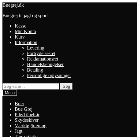
Spring
Spring
Buegrej.dk
til
til
Buegrej til jagt og sport
navigation
indhold
Kasse
Min Konto
Kurv
Information
Levering
Fortrydelsesret
Reklamationsret
Handelsbetingelser
Betaling
Personlige oplysninger
Søg
Søg
efter:
Menu
Buer
Bue Grej
Pile/Tilbehør
Skydeskiver
Værktøj/træning
Jagt
Tips og triks