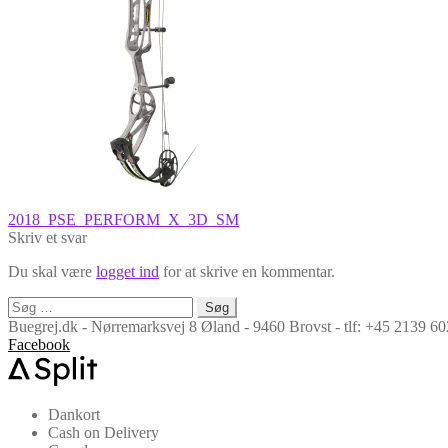
Indlægsnavigation
Forrige
2018_PSE_PERFORM_X_3D_SM
indlæg:
Skriv et svar
Du skal være
logget ind
for at skrive en kommentar.
Søg
efter:
Buegrej.dk - Nørremarksvej 8 Øland - 9460 Brovst - tlf: +45 2139 
Facebook
Dankort
Cash on Delivery