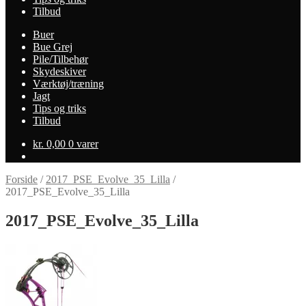
Tilbud
Buer
Bue Grej
Pile/Tilbehør
Skydeskiver
Værktøj/træning
Jagt
Tips og triks
Tilbud
kr.
0,00
0 varer
Forside
/
2017_PSE_Evolve_35_Lilla
/
2017_PSE_Evolve_35_Lilla
2017_PSE_Evolve_35_Lilla