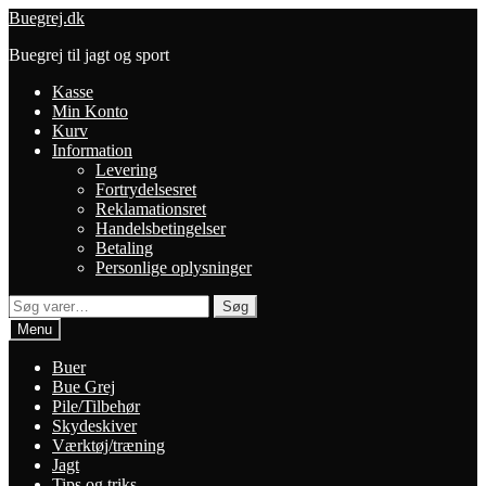
Spring
Spring
Buegrej.dk
til
til
Buegrej til jagt og sport
navigation
indhold
Kasse
Min Konto
Kurv
Information
Levering
Fortrydelsesret
Reklamationsret
Handelsbetingelser
Betaling
Personlige oplysninger
Søg
Søg
efter:
Menu
Buer
Bue Grej
Pile/Tilbehør
Skydeskiver
Værktøj/træning
Jagt
Tips og triks