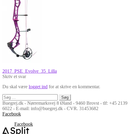
Indlægsnavigation
Forrige
2017_PSE_Evolve_35_Lilla
indlæg:
Skriv et svar
Du skal være
logget ind
for at skrive en kommentar.
Søg
efter:
Buegrej.dk - Nørremarksvej 8 Øland - 9460 Brovst - tlf: +45 2139
6022 - E-mail: info@buegrej.dk - CVR. 31453682
Facebook
Facebook